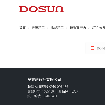
首頁
雙週租車
北部租車
鶯歌直營店
CTPro
找不
華東旅行社有限公司
聯絡人: 黃興隆 0910-006-186
交觀甲字：025400 ｜ 北品保：0317
統一編號：14026403