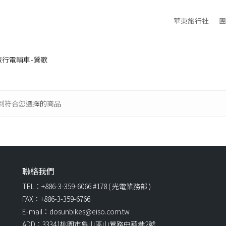
華東旅行社
團
 旅行電輔車-鶯歌
到符合您選擇的商品
聯絡我們
TEL：+886-3-359-6066 #178 ( 光電業務部 )
FAX：+886-3-359-6766
E-mail：dosunbikes@eiso.com.tw
ADD：33341桃園市龜山區山鶯路中華巷2號