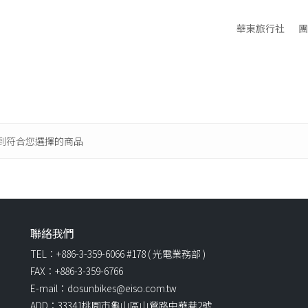
華東旅行社
團
到符合您選擇的商品
聯絡我們
TEL：+886-3-359-6066 #178 ( 光電業務部 )
FAX：+886-3-359-6766
E-mail：dosunbikes@eiso.com.tw
ADD：33341桃園市龜山區山鶯路中華巷2號