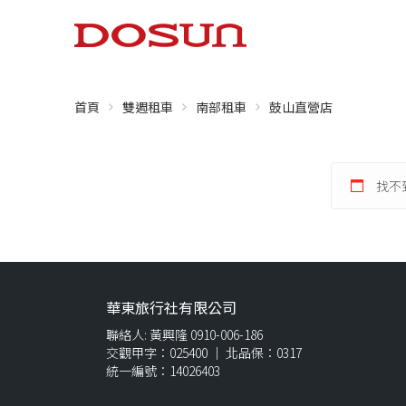
首頁
雙週租車
南部租車
鼓山直營店
找不
華東旅行社有限公司
聯絡人: 黃興隆 0910-006-186
交觀甲字：025400 ｜ 北品保：0317
統一編號：14026403