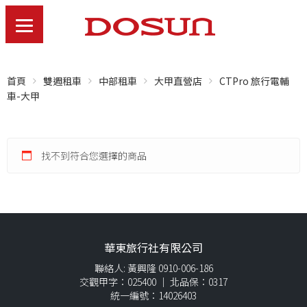
首頁
雙週租車
中部租車
大甲直營店
CTPro 旅行電輔
車-大甲
找不到符合您選擇的商品
華東旅行社有限公司
聯絡人: 黃興隆 0910-006-186
交觀甲字：025400 ｜ 北品保：0317
統一編號：14026403