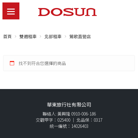
首頁
雙週租車
北部租車
鶯歌直營店
找不到符合您選擇的商品
華東旅行社有限公司
聯絡人: 黃興隆 0910-006-186
交觀甲字：025400 ｜ 北品保：0317
統一編號：14026403