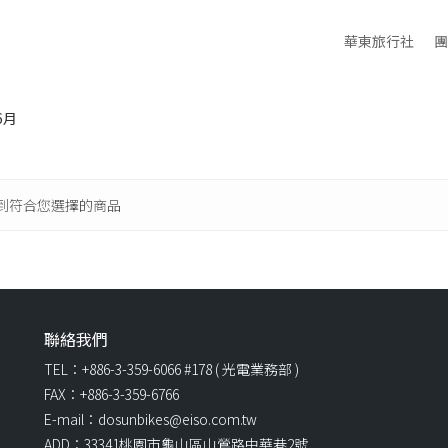
華東旅行社
團
6月
到符合您選擇的商品
聯絡我們
TEL：+886-3-359-6066 #178 ( 光電業務部 )
FAX：+886-3-359-6766
E-mail：dosunbikes@eiso.com.tw
ADD：33341桃園市龜山區山鶯路中華巷2號