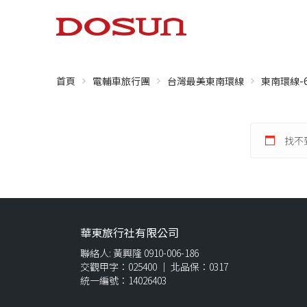
首頁
電輔車旅行團
台灣最美東南環線
東南環線-
找不
華東旅行社有限公司
聯絡人: 黃興隆 0910-006-186
交觀甲字：025400 ｜ 北品保：0317
統一編號：14026403