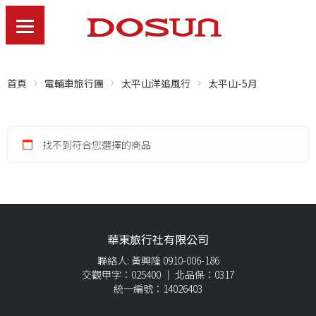
首頁
電輔車旅行團
太平山洋追風行
太平山-5月
找不到符合您選擇的商品
華東旅行社有限公司
聯絡人: 黃興隆 0910-006-186
交觀甲字：025400 ｜ 北品保：0317
統一編號：14026403